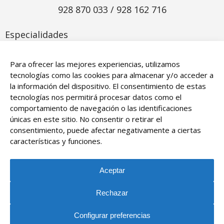
928 870 033 / 928 162 716
Especialidades​
Odontología
Para ofrecer las mejores experiencias, utilizamos
Psicotécnicos
tecnologías como las cookies para almacenar y/o acceder a
la información del dispositivo. El consentimiento de estas
Fisioterapia
tecnologías nos permitirá procesar datos como el
Medicina general
comportamiento de navegación o las identificaciones
únicas en este sitio. No consentir o retirar el
consentimiento, puede afectar negativamente a ciertas
características y funciones.
Aceptar
© 2026 Grupo CEM Gran Tarajal. Todos los derechos
reservados
Rechazar
Aviso legal y política de privacidad
/
Política de
Configurar preferencias
cookies
/
Gestionar consentimiento