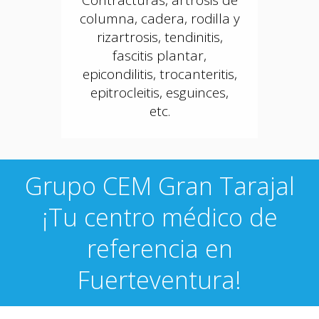
columna, cadera, rodilla y
rizartrosis, tendinitis,
fascitis plantar,
epicondilitis, trocanteritis,
epitrocleitis, esguinces,
etc.
Grupo CEM Gran Tarajal
¡Tu centro médico de
referencia en
Fuerteventura!