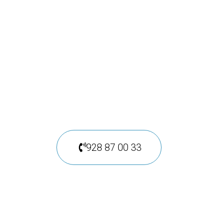
médica rápida y
eficaz
Solicita información en
nuestro centro o llámenos
928 87 00 33