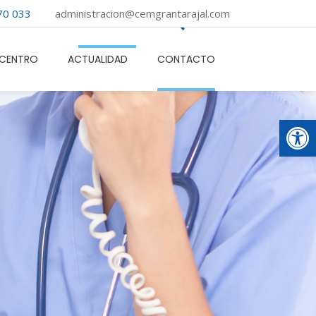
70 033
administracion@cemgrantarajal.com
CTUALIDAD
CONTACTO
 CENTRO
ACTUALIDAD
CONTACTO
Abrir