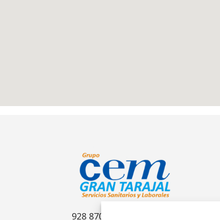
928 870 033 / 928 162 716